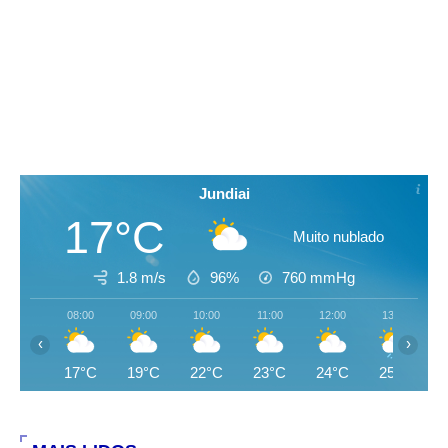
Jundiai
17°C
Muito nublado
1.8 m/s
96%
760
mmHg
08:00
09:00
10:00
11:00
12:00
13:00
‹
›
17°C
19°C
22°C
23°C
24°C
25°C