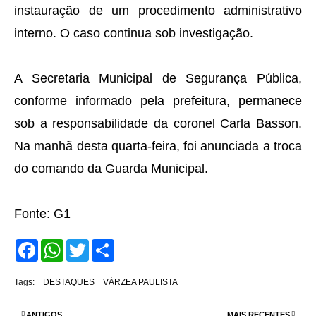
instauração de um procedimento administrativo
interno. O caso continua sob investigação.
A Secretaria Municipal de Segurança Pública,
conforme informado pela prefeitura, permanece
sob a responsabilidade da coronel Carla Basson.
Na manhã desta quarta-feira, foi anunciada a troca
do comando da Guarda Municipal.
Fonte: G1
F
W
T
S
a
h
w
h
c
a
i
a
e
t
t
r
Tags:
DESTAQUES
VÁRZEA PAULISTA
b
s
t
e
o
A
e
o
p
r
ANTIGOS
MAIS RECENTES