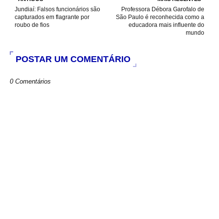
k
p
Jundiaí: Falsos funcionários são
Professora Débora Garofalo de
capturados em flagrante por
São Paulo é reconhecida como a
roubo de fios
educadora mais influente do
mundo
POSTAR UM COMENTÁRIO
0 Comentários