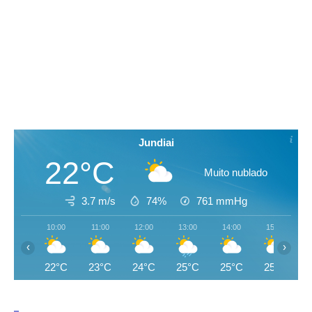
Jundiai
22°C
Muito nublado
3.7 m/s
74%
761
mmHg
10:00
11:00
12:00
13:00
14:00
15:00
‹
›
22°C
23°C
24°C
25°C
25°C
25°C