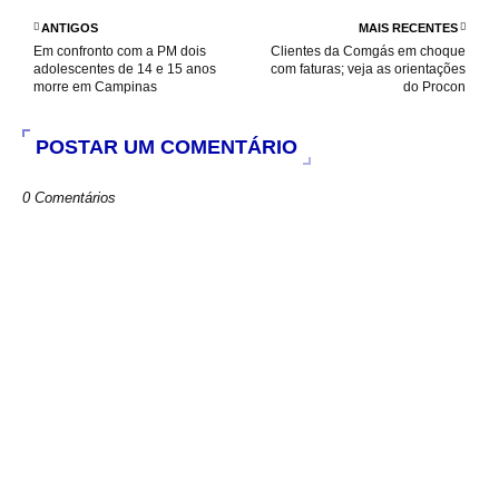
o
A
e
o
p
r
ANTIGOS
MAIS RECENTES
k
p
Em confronto com a PM dois
Clientes da Comgás em choque
adolescentes de 14 e 15 anos
com faturas; veja as orientações
morre em Campinas
do Procon
POSTAR UM COMENTÁRIO
0 Comentários