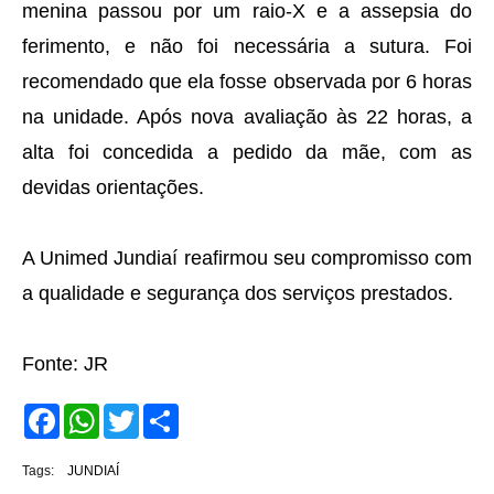
menina passou por um raio-X e a assepsia do
ferimento, e não foi necessária a sutura. Foi
recomendado que ela fosse observada por 6 horas
na unidade. Após nova avaliação às 22 horas, a
alta foi concedida a pedido da mãe, com as
devidas orientações.
A Unimed Jundiaí reafirmou seu compromisso com
a qualidade e segurança dos serviços prestados.
Fonte: JR
F
W
T
S
a
h
w
h
c
a
i
a
e
t
t
r
Tags:
JUNDIAÍ
b
s
t
e