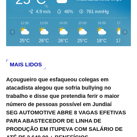
4.9 m/s
46%
761
mmHg
12:00
13:00
14:00
15:00
16:00
17:00
‹
›
25°C
26°C
26°C
25°C
18°C
17°C
MAIS LIDOS
Açougueiro que esfaqueou colegas em
atacadista alegou que sofria bullying no
trabalho e disse que pretendia ferir o maior
número de pessoas possível em Jundiaí
SEG AUTOMOTIVE ABRE 8 VAGAS EFETIVAS
PARA ABASTECEDOR DE LINHA DE
PRODUÇÃO EM ITUPEVA COM SALÁRIO DE