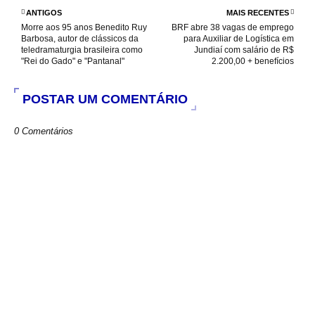
o
p
r
ANTIGOS
MAIS RECENTES
k
p
Morre aos 95 anos Benedito Ruy
BRF abre 38 vagas de emprego
Barbosa, autor de clássicos da
para Auxiliar de Logística em
teledramaturgia brasileira como
Jundiaí com salário de R$
"Rei do Gado" e "Pantanal"
2.200,00 + benefícios
POSTAR UM COMENTÁRIO
0 Comentários