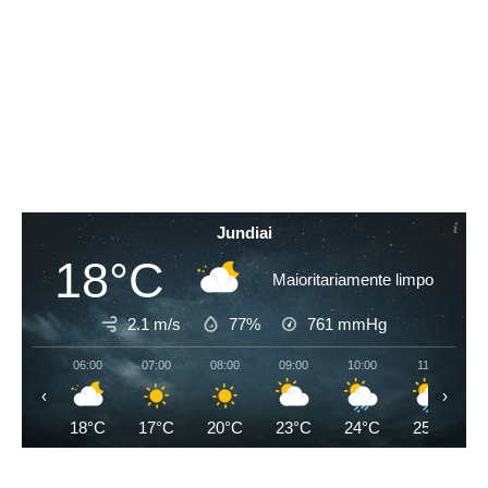
Jundiai
18°C
Maioritariamente limpo
2.1 m/s
77%
761
mmHg
06:00
07:00
08:00
09:00
10:00
11:00
‹
›
18°C
17°C
20°C
23°C
24°C
25°C