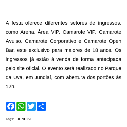
A festa oferece diferentes setores de ingressos,
como Arena, Área VIP, Camarote VIP, Camarote
Avulso, Camarote Corporativo e Camarote Open
Bar, este exclusivo para maiores de 18 anos. Os
ingressos já estão à venda de forma antecipada
pelo site oficial. O evento será realizado no Parque
da Uva, em Jundiaí, com abertura dos portões às
12h.
F
W
T
S
a
h
w
h
c
a
i
a
e
t
t
r
Tags:
JUNDIAÍ
b
s
t
e
o
A
e