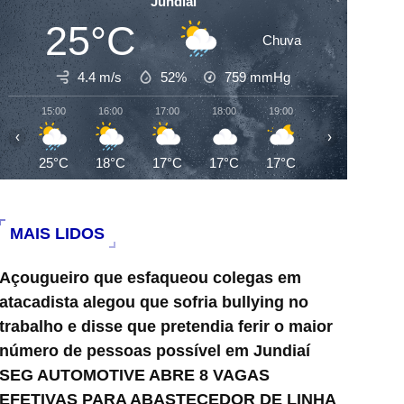
Jundiai
25°C
Chuva
4.4 m/s
52%
759
mmHg
15:00
16:00
17:00
18:00
19:00
20:00
21:0
‹
›
25°C
18°C
17°C
17°C
17°C
16°C
16°
MAIS LIDOS
Açougueiro que esfaqueou colegas em
atacadista alegou que sofria bullying no
trabalho e disse que pretendia ferir o maior
número de pessoas possível em Jundiaí
SEG AUTOMOTIVE ABRE 8 VAGAS
EFETIVAS PARA ABASTECEDOR DE LINHA