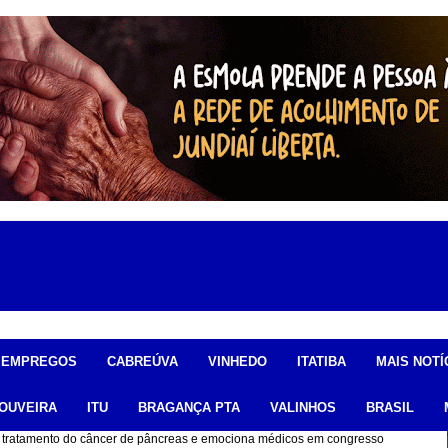
EMPREGOS
CABREÚVA
VINHEDO
ITATIBA
MAIS NOTÍ
OUVEIRA
ITU
BRAGANÇA PTA
VALINHOS
BRASIL
ona tratamento do câncer de pâncreas e emociona médicos em congresso