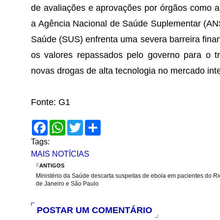
de avaliações e aprovações por órgãos como a A
a Agência Nacional de Saúde Suplementar (ANS
Saúde (SUS) enfrenta uma severa barreira financ
os valores repassados pelo governo para o t
novas drogas de alta tecnologia no mercado inte
Fonte: G1
F
W
T
S
a
h
w
h
c
a
i
a
Tags:
e
t
t
r
MAIS NOTÍCIAS
b
s
t
e
o
A
e
ANTIGOS
o
p
r
Ministério da Saúde descarta suspeitas de ebola em pacientes do Ri
k
p
de Janeiro e São Paulo
POSTAR UM COMENTÁRIO