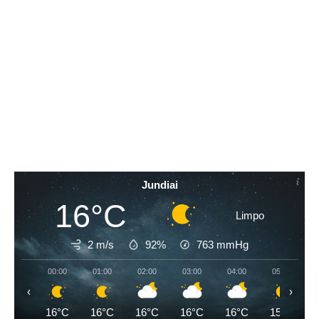
Jundiai
16°C
Limpo
2 m/s
92%
763
mmHg
00:00
01:00
02:00
03:00
04:00
05:00
‹
›
16°C
16°C
16°C
16°C
16°C
15°C