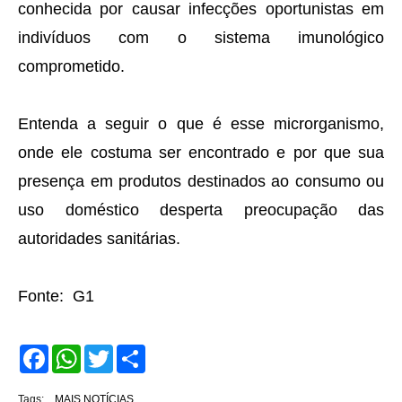
conhecida por causar infecções oportunistas em
indivíduos com o sistema imunológico
comprometido.
Entenda a seguir o que é esse microrganismo,
onde ele costuma ser encontrado e por que sua
presença em produtos destinados ao consumo ou
uso doméstico desperta preocupação das
autoridades sanitárias.
Fonte: G1
F
W
T
S
a
h
w
h
c
a
i
a
e
t
t
r
Tags:
MAIS NOTÍCIAS