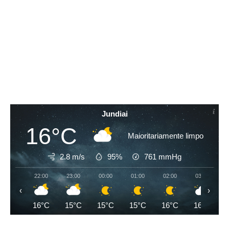
Jundiai
16°C
Maioritariamente limpo
2.8 m/s
95%
761
mmHg
22:00
23:00
00:00
01:00
02:00
03:00
‹
›
16°C
15°C
15°C
15°C
16°C
16°C