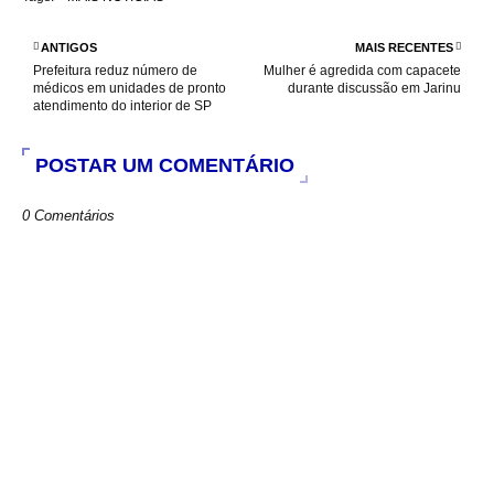
b
s
t
e
o
A
e
o
p
r
ANTIGOS
MAIS RECENTES
k
p
Prefeitura reduz número de
Mulher é agredida com capacete
médicos em unidades de pronto
durante discussão em Jarinu
atendimento do interior de SP
POSTAR UM COMENTÁRIO
0 Comentários