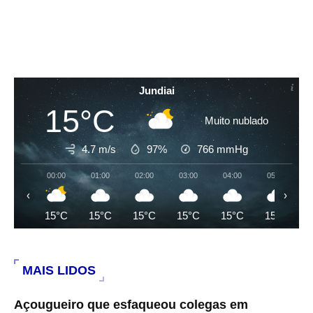
Jundiai
15°C
Muito nublado
4.7 m/s
97%
766
mmHg
00:00
01:00
02:00
03:00
04:00
05:00
‹
›
15°C
15°C
15°C
15°C
15°C
15°C
MAIS LIDOS
Açougueiro que esfaqueou colegas em