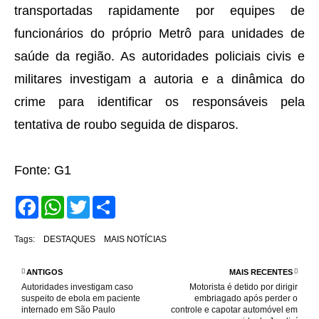
transportadas rapidamente por equipes de
funcionários do próprio Metrô para unidades de
saúde da região. As autoridades policiais civis e
militares investigam a autoria e a dinâmica do
crime para identificar os responsáveis pela
tentativa de roubo seguida de disparos.
Fonte: G1
F
W
T
S
a
h
w
h
c
a
i
a
e
t
t
r
Tags:
DESTAQUES
MAIS NOTÍCIAS
b
s
t
e
o
A
e
o
p
r
ANTIGOS
MAIS RECENTES
k
p
Autoridades investigam caso
Motorista é detido por dirigir
suspeito de ebola em paciente
embriagado após perder o
internado em São Paulo
controle e capotar automóvel em