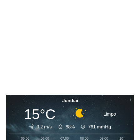
Jundiai
15°C
Limpo
3.2 m/s
88%
761
mmHg
05:00
06:00
07:00
08:00
09:00
10:00