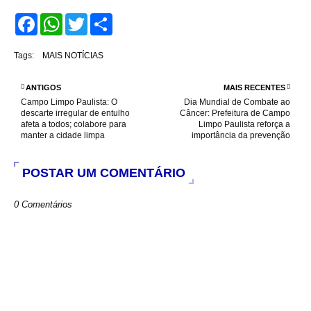
F
W
T
S
a
h
w
h
c
a
i
a
e
t
t
r
Tags:
MAIS NOTÍCIAS
b
s
t
e
o
A
e
o
p
r
ANTIGOS
MAIS RECENTES
k
p
Campo Limpo Paulista: O
Dia Mundial de Combate ao
descarte irregular de entulho
Câncer: Prefeitura de Campo
afeta a todos; colabore para
Limpo Paulista reforça a
manter a cidade limpa
importância da prevenção
POSTAR UM COMENTÁRIO
0 Comentários