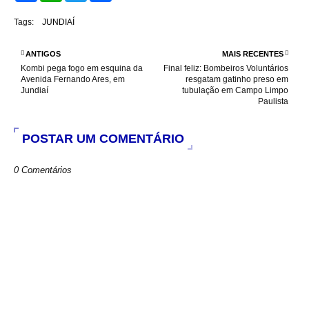
c
a
i
a
e
t
t
r
Tags:
JUNDIAÍ
b
s
t
e
o
A
e
o
p
r
ANTIGOS
MAIS RECENTES
k
p
Kombi pega fogo em esquina da
Final feliz: Bombeiros Voluntários
Avenida Fernando Ares, em
resgatam gatinho preso em
Jundiaí
tubulação em Campo Limpo
Paulista
POSTAR UM COMENTÁRIO
0 Comentários