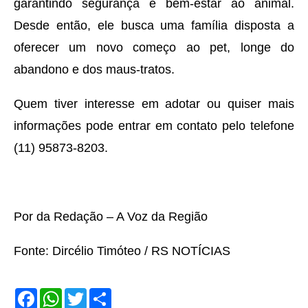
garantindo segurança e bem-estar ao animal.
Desde então, ele busca uma família disposta a
oferecer um novo começo ao pet, longe do
abandono e dos maus-tratos.
Quem tiver interesse em adotar ou quiser mais
informações pode entrar em contato pelo telefone
(11) 95873-8203.
Por da Redação – A Voz da Região
Fonte: Dircélio Timóteo / RS NOTÍCIAS
F
W
T
S
a
h
w
h