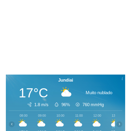
Jundiai
17°C
Muito nublado
1.8 m/s
96%
760
mmHg
08:00
09:00
10:00
11:00
12:00
13:00
‹
›