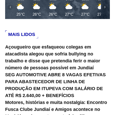
‹
›
25°C
26°C
26°C
27°C
27°C
27°C
MAIS LIDOS
Açougueiro que esfaqueou colegas em
atacadista alegou que sofria bullying no
trabalho e disse que pretendia ferir o maior
número de pessoas possível em Jundiaí
SEG AUTOMOTIVE ABRE 8 VAGAS EFETIVAS
PARA ABASTECEDOR DE LINHA DE
PRODUÇÃO EM ITUPEVA COM SALÁRIO DE
ATÉ R$ 2.640,00 + BENEFÍCIOS
Motores, histórias e muita nostalgia: Encontro
Fusca Clube Jundiaí e Amigos acontece no