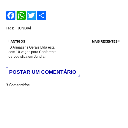
F
W
T
S
a
h
w
h
c
a
i
a
e
t
t
r
Tags:
JUNDIAÍ
b
s
t
e
o
A
e
o
p
r
ANTIGOS
MAIS RECENTES
k
p
ID Armazéns Gerais Ltda está
com 10 vagas para Conferente
de Logística em Jundiaí
POSTAR UM COMENTÁRIO
0 Comentários