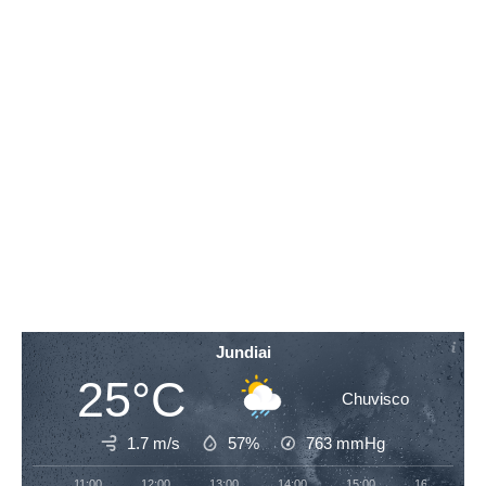
Jundiai
25°C
Chuvisco
1.7 m/s
57%
763
mmHg
11:00
12:00
13:00
14:00
15:00
16:00