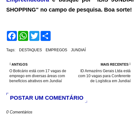
SHOPPING
" no campo de pesquisa. Boa sorte!
F
W
T
S
a
h
w
h
c
a
i
a
e
t
t
r
Tags:
DESTAQUES
EMPREGOS
JUNDIAÍ
b
s
t
e
o
A
e
o
p
r
ANTIGOS
MAIS RECENTES
k
p
O Boticário está com 17 vagas de
ID Armazéns Gerais Ltda está
emprego em diversas áreas com
com 10 vagas para Conferente
benefícios atrativos em Jundiaí
de Logística em Jundiaí
POSTAR UM COMENTÁRIO
0 Comentários