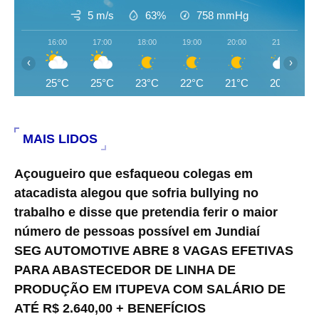
5 m/s
63%
758
mmHg
16:00
17:00
18:00
19:00
20:00
21:00
‹
›
25°C
25°C
23°C
22°C
21°C
20°C
MAIS LIDOS
Açougueiro que esfaqueou colegas em
atacadista alegou que sofria bullying no
trabalho e disse que pretendia ferir o maior
número de pessoas possível em Jundiaí
SEG AUTOMOTIVE ABRE 8 VAGAS EFETIVAS
PARA ABASTECEDOR DE LINHA DE
PRODUÇÃO EM ITUPEVA COM SALÁRIO DE
ATÉ R$ 2.640,00 + BENEFÍCIOS