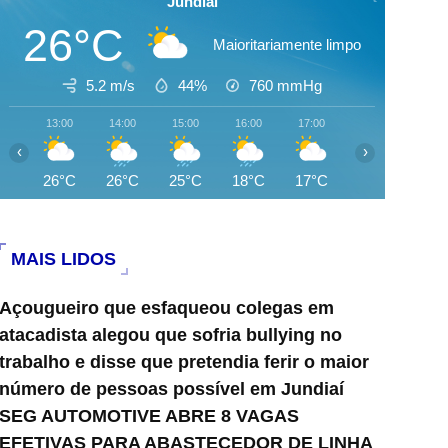
Jundiai
26°C
Maioritariamente limpo
5.2 m/s
44%
760
mmHg
13:00
14:00
15:00
16:00
17:00
18:00
19:0
‹
›
26°C
26°C
25°C
18°C
17°C
17°C
17°
MAIS LIDOS
Açougueiro que esfaqueou colegas em
atacadista alegou que sofria bullying no
trabalho e disse que pretendia ferir o maior
número de pessoas possível em Jundiaí
SEG AUTOMOTIVE ABRE 8 VAGAS
EFETIVAS PARA ABASTECEDOR DE LINHA