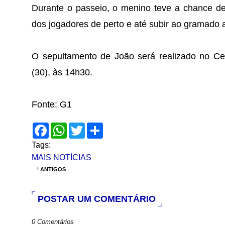
Durante o passeio, o menino teve a chance d
dos jogadores de perto e até subir ao gramado a
O sepultamento de João será realizado no Cem
(30), às 14h30.
Fonte: G1
F
W
T
S
a
h
w
h
c
a
i
a
Tags:
e
t
t
r
MAIS NOTÍCIAS
b
s
t
e
o
A
e
ANTIGOS
o
p
r
k
p
POSTAR UM COMENTÁRIO
0 Comentários