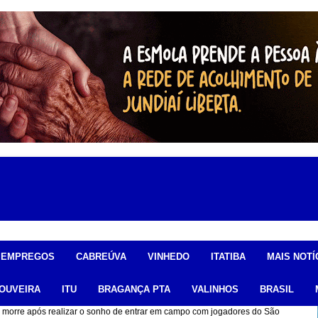
EMPREGOS
CABREÚVA
VINHEDO
ITATIBA
MAIS NOTÍ
OUVEIRA
ITU
BRAGANÇA PTA
VALINHOS
BRASIL
 morre após realizar o sonho de entrar em campo com jogadores do São