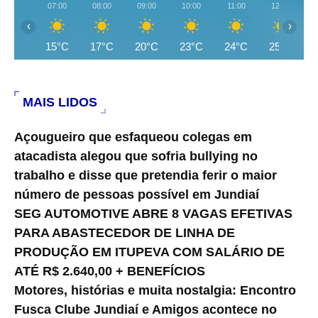
07:00
08:00
09:00
10:00
11:00
12:00
‹
›
15°C
17°C
20°C
23°C
24°C
25°C
MAIS LIDOS
Açougueiro que esfaqueou colegas em
atacadista alegou que sofria bullying no
trabalho e disse que pretendia ferir o maior
número de pessoas possível em Jundiaí
SEG AUTOMOTIVE ABRE 8 VAGAS EFETIVAS
PARA ABASTECEDOR DE LINHA DE
PRODUÇÃO EM ITUPEVA COM SALÁRIO DE
ATÉ R$ 2.640,00 + BENEFÍCIOS
Motores, histórias e muita nostalgia: Encontro
Fusca Clube Jundiaí e Amigos acontece no