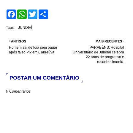
F
W
T
S
a
h
w
h
c
a
i
a
e
t
t
r
Tags:
JUNDIAÍ
b
s
t
e
o
A
e
o
p
r
ANTIGOS
MAIS RECENTES
k
p
Homem sai de loja sem pagar
PARABÉNS: Hospital
após falso Pix em Cabreúva
Universitário de Jundiaí celebra
22 anos de progresso e
reconhecimento.
POSTAR UM COMENTÁRIO
0 Comentários