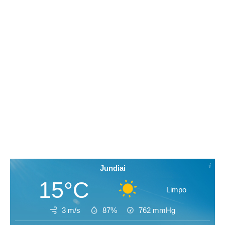
Jundiai
15°C
Limpo
3 m/s
87%
762
mmHg