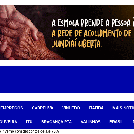
EMPREGOS
CABREÚVA
VINHEDO
ITATIBA
MAIS NOTÍ
OUVEIRA
ITU
BRAGANÇA PTA
VALINHOS
BRASIL
e inverno com descontos de até 70%