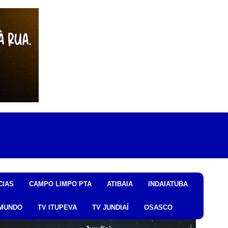
CIAS
CAMPO LIMPO PTA
ATIBAIA
INDAIATUBA
MUNDO
TV ITUPEVA
TV JUNDIAÍ
OSASCO