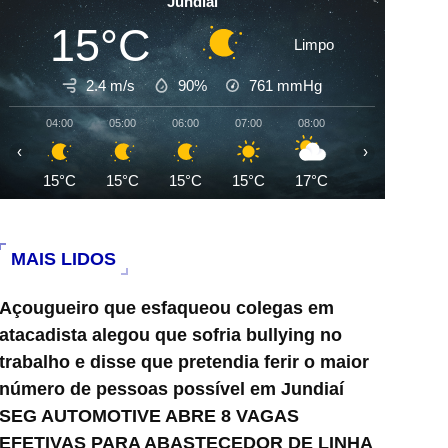
Jundiai
15°C
Limpo
2.4 m/s
90%
761
mmHg
04:00
05:00
06:00
07:00
08:00
09:00
10:0
‹
›
15°C
15°C
15°C
15°C
17°C
20°C
22°
MAIS LIDOS
Açougueiro que esfaqueou colegas em
atacadista alegou que sofria bullying no
trabalho e disse que pretendia ferir o maior
número de pessoas possível em Jundiaí
SEG AUTOMOTIVE ABRE 8 VAGAS
EFETIVAS PARA ABASTECEDOR DE LINHA