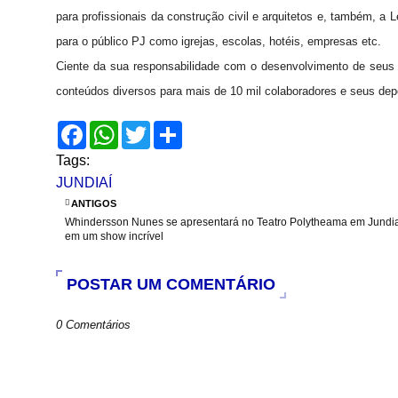
para profissionais da construção civil e arquitetos e, também, a
para o público PJ como igrejas, escolas, hotéis, empresas etc.
Ciente da sua responsabilidade com o desenvolvimento de seus c
conteúdos diversos para mais de 10 mil colaboradores e seus de
F
W
T
S
a
h
w
h
c
a
i
a
Tags:
e
t
t
r
JUNDIAÍ
b
s
t
e
o
A
e
ANTIGOS
o
p
r
Whindersson Nunes se apresentará no Teatro Polytheama em Jundi
k
p
em um show incrível
POSTAR UM COMENTÁRIO
0 Comentários