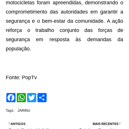
motocicletas foram apreendidas, demonstrando o
comprometimento das autoridades em garantir a
segurança e o bem-estar da comunidade. A ação
reforça o trabalho conjunto das forças de
segurança em resposta às demandas da
população.
Fonte: PopTv
F
W
T
S
a
h
w
h
c
a
i
a
e
t
t
r
Tags:
JARINU
b
s
t
e
o
A
e
o
p
r
ANTIGOS
MAIS RECENTES
k
p