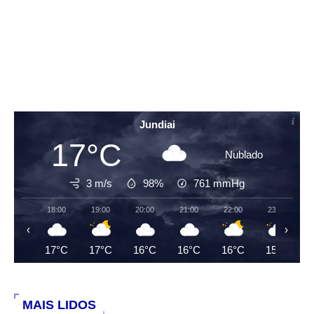
Jundiai
17°C
Nublado
3 m/s
98%
761
mmHg
18:00
19:00
20:00
21:00
22:00
23:00
‹
›
17°C
17°C
16°C
16°C
16°C
15°C
MAIS LIDOS