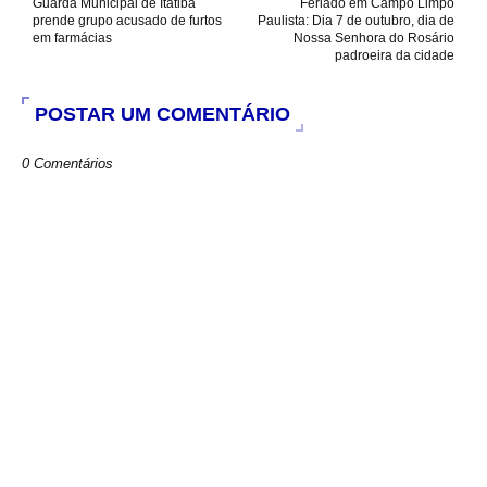
Guarda Municipal de Itatiba
Feriado em Campo Limpo
prende grupo acusado de furtos
Paulista: Dia 7 de outubro, dia de
em farmácias
Nossa Senhora do Rosário
padroeira da cidade
POSTAR UM COMENTÁRIO
0 Comentários