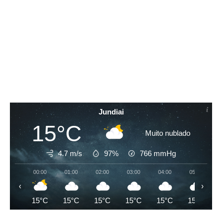
Jundiai
15°C
Muito nublado
4.7 m/s
97%
766
mmHg
00:00
01:00
02:00
03:00
04:00
05:00
‹
›
15°C
15°C
15°C
15°C
15°C
15°C