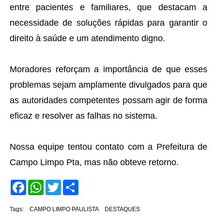
entre pacientes e familiares, que destacam a
necessidade de soluções rápidas para garantir o
direito à saúde e um atendimento digno.
Moradores reforçam a importância de que esses
problemas sejam amplamente divulgados para que
as autoridades competentes possam agir de forma
eficaz e resolver as falhas no sistema.
Nossa equipe tentou contato com a Prefeitura de
Campo Limpo Pta, mas não obteve retorno.
F
W
T
S
a
h
w
h
c
a
i
a
e
t
t
r
Tags:
CAMPO LIMPO PAULISTA
DESTAQUES
b
s
t
e