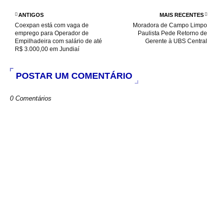
o
A
e
o
p
r
ANTIGOS
MAIS RECENTES
k
p
Coexpan está com vaga de
Moradora de Campo Limpo
emprego para Operador de
Paulista Pede Retorno de
Empilhadeira com salário de até
Gerente à UBS Central
R$ 3.000,00 em Jundiaí
POSTAR UM COMENTÁRIO
0 Comentários