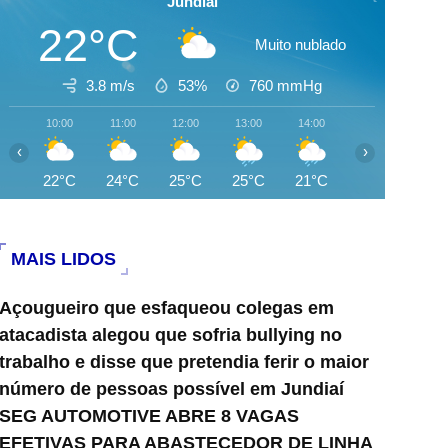
Jundiai
22°C
Muito nublado
3.8 m/s
53%
760
mmHg
10:00
11:00
12:00
13:00
14:00
15:00
16:0
‹
›
22°C
24°C
25°C
25°C
21°C
21°C
23°
MAIS LIDOS
Açougueiro que esfaqueou colegas em
atacadista alegou que sofria bullying no
trabalho e disse que pretendia ferir o maior
número de pessoas possível em Jundiaí
SEG AUTOMOTIVE ABRE 8 VAGAS
EFETIVAS PARA ABASTECEDOR DE LINHA