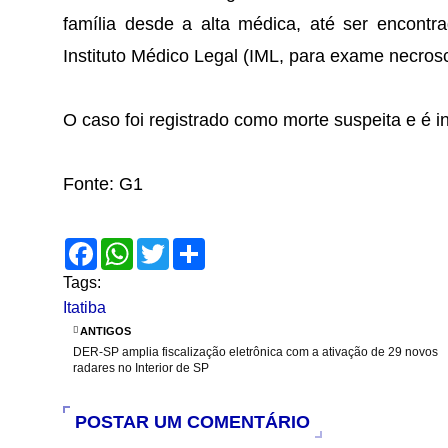
família desde a alta médica, até ser encontr
Instituto Médico Legal (IML, para exame necros
O caso foi registrado como morte suspeita e é in
Fonte: G1
F
W
T
S
a
h
w
h
c
a
i
a
Tags:
e
t
t
r
Itatiba
b
s
t
e
o
A
e
ANTIGOS
o
p
r
DER-SP amplia fiscalização eletrônica com a ativação de 29 novos
k
p
radares no Interior de SP
POSTAR UM COMENTÁRIO