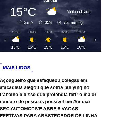
Jundiai
15°C
Muito nublado
3 m/s
95%
761
mmHg
23:00
00:00
01:00
02:00
03:00
04:00
05:0
‹
›
15°C
15°C
15°C
16°C
16°C
16°C
16°
MAIS LIDOS
Açougueiro que esfaqueou colegas em
atacadista alegou que sofria bullying no
trabalho e disse que pretendia ferir o maior
número de pessoas possível em Jundiaí
SEG AUTOMOTIVE ABRE 8 VAGAS
EFETIVAS PARA ABASTECEDOR DE LINHA