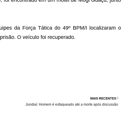
o, foi encontrado em um motel de Mogi Guaçu, junto
uipes da Força Tática do 49º BPM/I localizaram o
risão. O veículo foi recuperado.
MAIS RECENTES
Jundiaí: Homem é esfaqueado até a morte após discussão