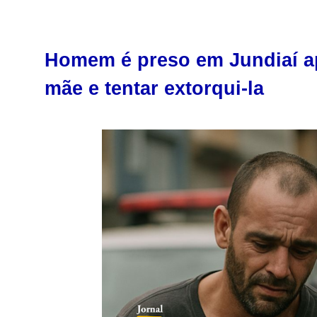
Homem é preso em Jundiaí ap
mãe e tentar extorqui-la