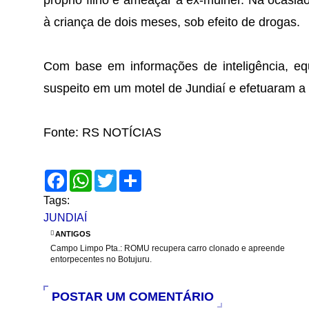
próprio filho e ameaçar a ex-mulher. Na ocasiã
à criança de dois meses, sob efeito de drogas.
Com base em informações de inteligência, eq
suspeito em um motel de Jundiaí e efetuaram a p
Fonte: RS NOTÍCIAS
F
W
T
S
a
h
w
h
c
a
i
a
Tags:
e
t
t
r
JUNDIAÍ
b
s
t
e
o
A
e
ANTIGOS
o
p
r
Campo Limpo Pta.: ROMU recupera carro clonado e apreende
k
p
entorpecentes no Botujuru.
POSTAR UM COMENTÁRIO