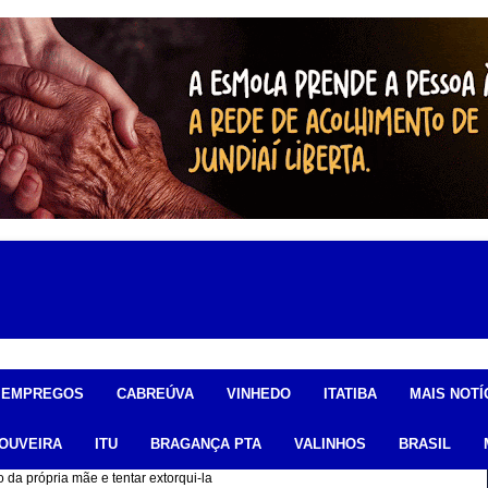
EMPREGOS
CABREÚVA
VINHEDO
ITATIBA
MAIS NOTÍ
OUVEIRA
ITU
BRAGANÇA PTA
VALINHOS
BRASIL
 da própria mãe e tentar extorqui-la