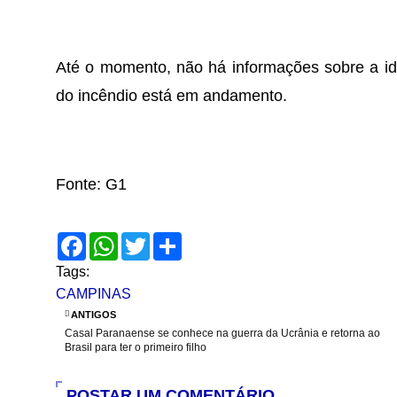
Até o momento, não há informações sobre a ide
do incêndio está em andamento.
Fonte: G1
F
W
T
S
a
h
w
h
c
a
i
a
Tags:
e
t
t
r
CAMPINAS
b
s
t
e
o
A
e
ANTIGOS
o
p
r
Casal Paranaense se conhece na guerra da Ucrânia e retorna ao
k
p
Brasil para ter o primeiro filho
POSTAR UM COMENTÁRIO