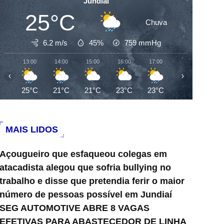
Jundiai
25°C
Chuva
6.2 m/s
45%
759
mmHg
13:00
14:00
15:00
16:00
17:00
18:00
19:0
‹
›
25°C
21°C
21°C
23°C
23°C
22°C
19°
MAIS LIDOS
Açougueiro que esfaqueou colegas em
atacadista alegou que sofria bullying no
trabalho e disse que pretendia ferir o maior
número de pessoas possível em Jundiaí
SEG AUTOMOTIVE ABRE 8 VAGAS
EFETIVAS PARA ABASTECEDOR DE LINHA