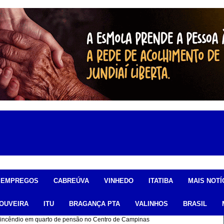
EMPREGOS
CABREÚVA
VINHEDO
ITATIBA
MAIS NOTÍ
OUVEIRA
ITU
BRAGANÇA PTA
VALINHOS
BRASIL
incêndio em quarto de pensão no Centro de Campinas