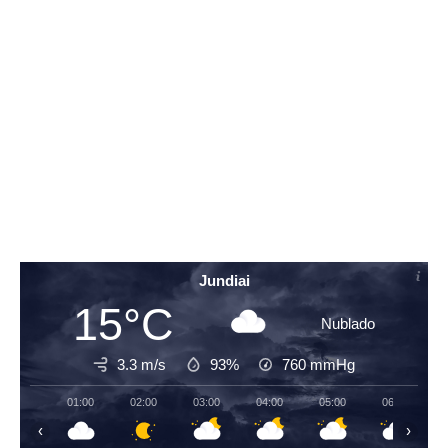
Jundiai
15°C
Nublado
3.3 m/s
93%
760
mmHg
01:00
02:00
03:00
04:00
05:00
06:00
‹
›