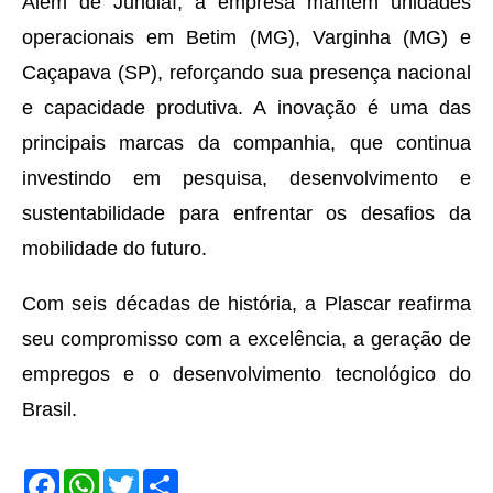
Além de Jundiaí, a empresa mantém unidades
operacionais em Betim (MG), Varginha (MG) e
Caçapava (SP), reforçando sua presença nacional
e capacidade produtiva. A inovação é uma das
principais marcas da companhia, que continua
investindo em pesquisa, desenvolvimento e
sustentabilidade para enfrentar os desafios da
mobilidade do futuro.
Com seis décadas de história, a Plascar reafirma
seu compromisso com a excelência, a geração de
empregos e o desenvolvimento tecnológico do
Brasil.
F
W
T
S