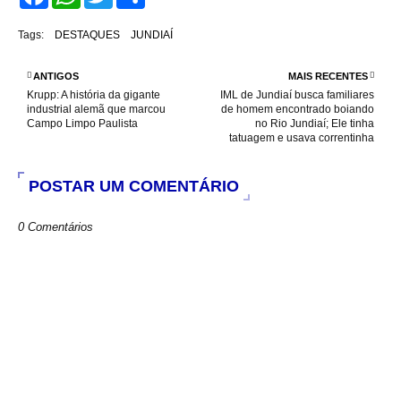
a
h
w
h
c
a
i
a
e
t
t
r
Tags:
DESTAQUES
JUNDIAÍ
b
s
t
e
o
A
e
o
p
r
ANTIGOS
MAIS RECENTES
k
p
Krupp: A história da gigante
IML de Jundiaí busca familiares
industrial alemã que marcou
de homem encontrado boiando
Campo Limpo Paulista
no Rio Jundiaí; Ele tinha
tatuagem e usava correntinha
POSTAR UM COMENTÁRIO
0 Comentários