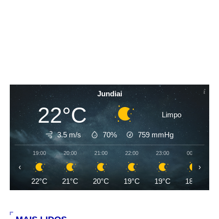
Jundiai
22°C
Limpo
3.5 m/s
70%
759
mmHg
19:00
20:00
21:00
22:00
23:00
00:00
‹
›
22°C
21°C
20°C
19°C
19°C
18°C