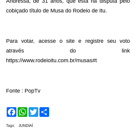
Andressa, de 31 anos, que está na disputa pelo
cobiçado título de Musa do Rodeio de Itu.
Para votar, acesse o site e registre seu voto
através do link
https://www.rodeioitu.com.br/musas#t
Fonte : PopTv
F
W
T
S
a
h
w
h
c
a
i
a
e
t
t
r
Tags:
JUNDIAÍ
b
s
t
e
o
A
e