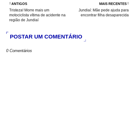
o
p
r
ANTIGOS
MAIS RECENTES
k
p
Tristeza! Morre mais um
Jundiaí: Mãe pede ajuda para
motociclista vítima de acidente na
encontrar filha desaparecida
região de Jundiaí
POSTAR UM COMENTÁRIO
0 Comentários