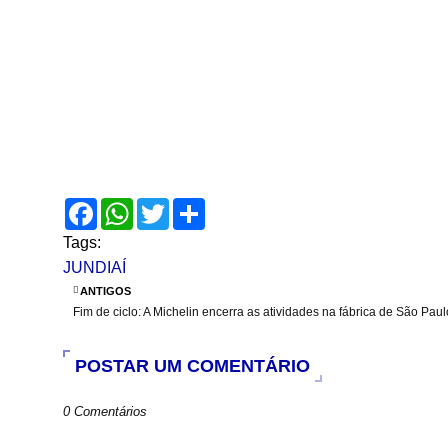
F
W
T
S
a
h
w
h
c
a
i
a
Tags:
e
t
t
r
JUNDIAÍ
b
s
t
e
o
A
e
ANTIGOS
o
p
r
Fim de ciclo: A Michelin encerra as atividades na fábrica de São Paul
k
p
POSTAR UM COMENTÁRIO
0 Comentários