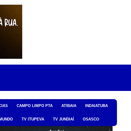
CIAS
CAMPO LIMPO PTA
ATIBAIA
INDAIATUBA
MUNDO
TV ITUPEVA
TV JUNDIAÍ
OSASCO