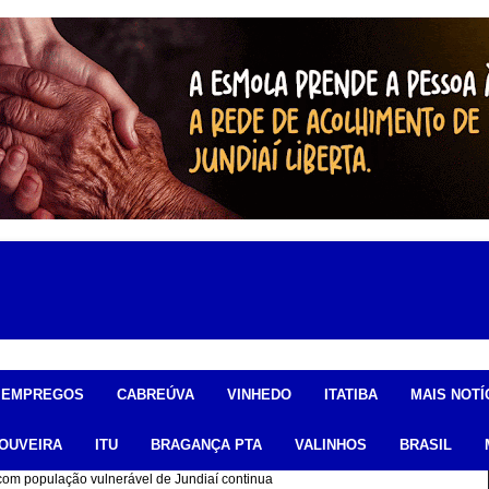
EMPREGOS
CABREÚVA
VINHEDO
ITATIBA
MAIS NOTÍ
OUVEIRA
ITU
BRAGANÇA PTA
VALINHOS
BRASIL
com população vulnerável de Jundiaí continua