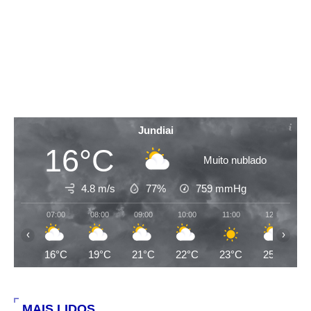
Jundiai
16°C
Muito nublado
4.8 m/s
77%
759
mmHg
07:00
08:00
09:00
10:00
11:00
12:00
‹
›
16°C
19°C
21°C
22°C
23°C
25°C
MAIS LIDOS