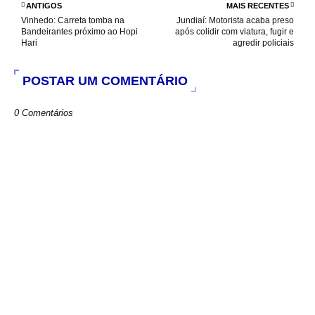
o
p
r
ANTIGOS
MAIS RECENTES
k
p
Vinhedo: Carreta tomba na
Jundiaí: Motorista acaba preso
Bandeirantes próximo ao Hopi
após colidir com viatura, fugir e
Hari
agredir policiais
POSTAR UM COMENTÁRIO
0 Comentários