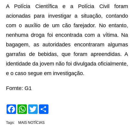
A Polícia Científica e a Polícia Civil foram
acionadas para investigar a situação, contando
com o auxílio de um cão farejador. No entanto,
nenhuma droga foi encontrada com a vítima. Na
bagagem, as autoridades encontraram algumas
garrafas de bebidas, que foram apreendidas. A
identidade da jovem não foi divulgada oficialmente,
e o caso segue em investigação.
Fornte: G1
F
W
T
S
a
h
w
h
c
a
i
a
e
t
t
r
Tags:
MAIS NOTÍCIAS
b
s
t
e
o
A
e