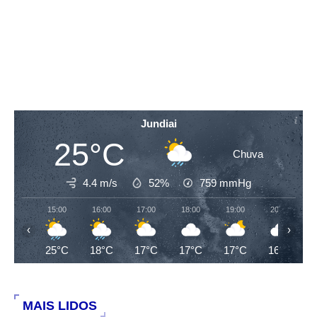
Jundiai
25°C
Chuva
4.4 m/s
52%
759
mmHg
15:00
16:00
17:00
18:00
19:00
20:00
‹
›
25°C
18°C
17°C
17°C
17°C
16°C
MAIS LIDOS