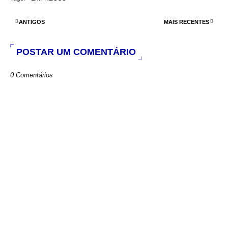
b
s
t
e
o
A
e
o
p
r
ANTIGOS
MAIS RECENTES
k
p
POSTAR UM COMENTÁRIO
0 Comentários