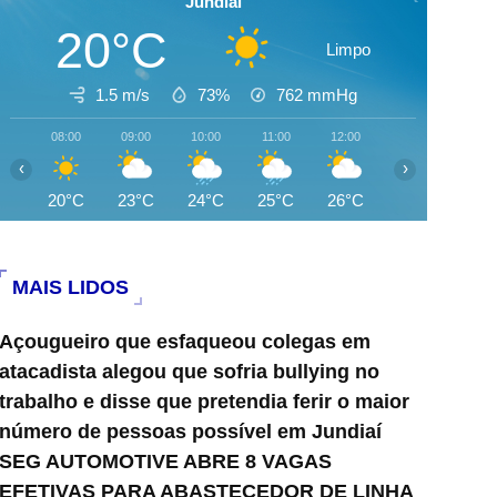
Jundiai
20°C
Limpo
1.5 m/s
73%
762
mmHg
08:00
09:00
10:00
11:00
12:00
13:00
14:0
‹
›
20°C
23°C
24°C
25°C
26°C
26°C
27°
MAIS LIDOS
Açougueiro que esfaqueou colegas em
atacadista alegou que sofria bullying no
trabalho e disse que pretendia ferir o maior
número de pessoas possível em Jundiaí
SEG AUTOMOTIVE ABRE 8 VAGAS
EFETIVAS PARA ABASTECEDOR DE LINHA