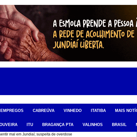
EMPREGOS
CABREÚVA
VINHEDO
ITATIBA
MAIS NOTÍ
OUVEIRA
ITU
BRAGANÇA PTA
VALINHOS
BRASIL
entir mal em Jundiaí; suspeita de overdose