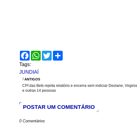
F
W
T
S
a
h
w
h
c
a
i
a
Tags:
e
t
t
r
JUNDIAÍ
b
s
t
e
o
A
e
ANTIGOS
o
p
r
CPI das Bets rejeita relatório e encerra sem indiciar Deolane, Virgini
k
p
e outras 14 pessoas
POSTAR UM COMENTÁRIO
0 Comentários