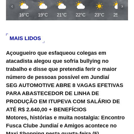
‹
›
16°C
19°C
21°C
22°C
23°C
25°C
MAIS LIDOS
Açougueiro que esfaqueou colegas em
atacadista alegou que sofria bullying no
trabalho e disse que pretendia ferir o maior
número de pessoas possível em Jundiaí
SEG AUTOMOTIVE ABRE 8 VAGAS EFETIVAS
PARA ABASTECEDOR DE LINHA DE
PRODUÇÃO EM ITUPEVA COM SALÁRIO DE
ATÉ R$ 2.640,00 + BENEFÍCIOS
Motores, histórias e muita nostalgia: Encontro
Fusca Clube Jundiaí e Amigos acontece no
Maxi Shopping nesta quarta-feira (5).