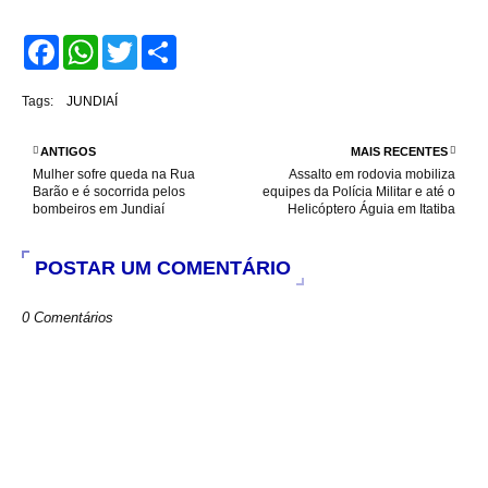
F
W
T
S
a
h
w
h
c
a
i
a
e
t
t
r
Tags:
JUNDIAÍ
b
s
t
e
o
A
e
o
p
r
ANTIGOS
MAIS RECENTES
k
p
Mulher sofre queda na Rua
Assalto em rodovia mobiliza
Barão e é socorrida pelos
equipes da Polícia Militar e até o
bombeiros em Jundiaí
Helicóptero Águia em Itatiba
POSTAR UM COMENTÁRIO
0 Comentários