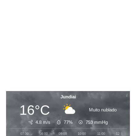
Jundiai
16°C
Muito nublado
4.8 m/s
77%
759
mmHg
07:00
08:00
09:00
10:00
11:00
12:00