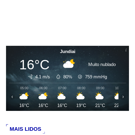
Jundiai
16°C
Muito nublado
4.1 m/s
80%
759
mmHg
05:00
06:00
07:00
08:00
09:00
10:00
‹
›
16°C
16°C
16°C
19°C
21°C
22°C
MAIS LIDOS