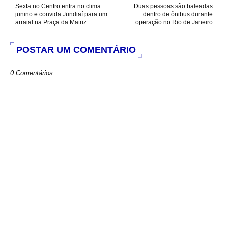
k
p
Sexta no Centro entra no clima
Duas pessoas são baleadas
junino e convida Jundiaí para um
dentro de ônibus durante
arraial na Praça da Matriz
operação no Rio de Janeiro
POSTAR UM COMENTÁRIO
0 Comentários