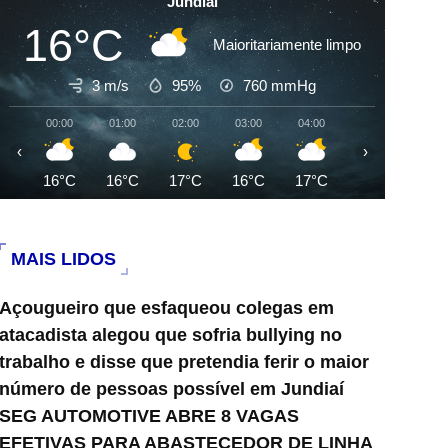
Jundiai
16°C
Maioritariamente limpo
3 m/s
95%
760
mmHg
00:00
01:00
02:00
03:00
04:00
05:00
06:0
‹
›
16°C
16°C
17°C
16°C
17°C
17°C
18°
MAIS LIDOS
Açougueiro que esfaqueou colegas em
atacadista alegou que sofria bullying no
trabalho e disse que pretendia ferir o maior
número de pessoas possível em Jundiaí
SEG AUTOMOTIVE ABRE 8 VAGAS
EFETIVAS PARA ABASTECEDOR DE LINHA