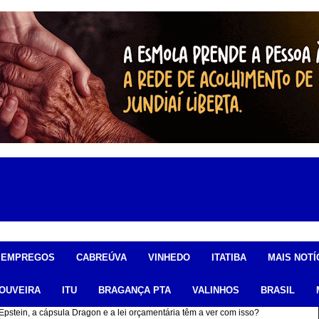
EMPREGOS
CABREÚVA
VINHEDO
ITATIBA
MAIS NOTÍ
OUVEIRA
ITU
BRAGANÇA PTA
VALINHOS
BRASIL
Epstein, a cápsula Dragon e a lei orçamentária têm a ver com isso?