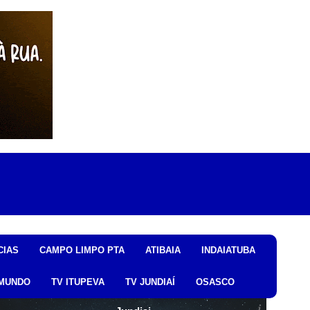
CIAS
CAMPO LIMPO PTA
ATIBAIA
INDAIATUBA
MUNDO
TV ITUPEVA
TV JUNDIAÍ
OSASCO