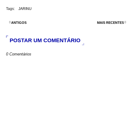
c
a
i
a
e
t
t
r
Tags:
JARINU
b
s
t
e
o
A
e
o
p
r
ANTIGOS
MAIS RECENTES
k
p
POSTAR UM COMENTÁRIO
0 Comentários