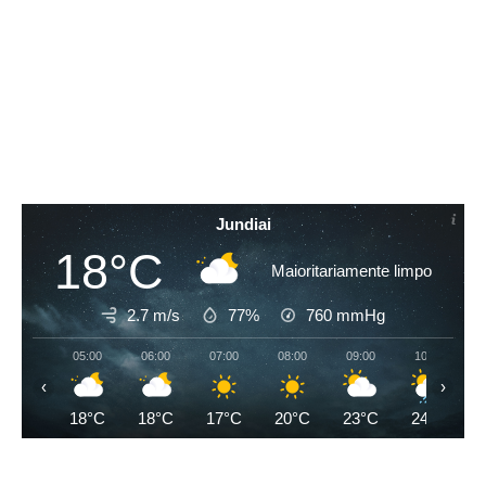
Jundiai
18°C
Maioritariamente limpo
2.7 m/s
77%
760
mmHg
05:00
06:00
07:00
08:00
09:00
10:00
‹
›
18°C
18°C
17°C
20°C
23°C
24°C