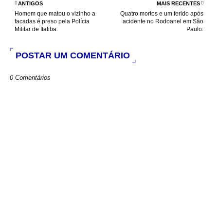
o
p
r
ANTIGOS
MAIS RECENTES
k
p
Homem que matou o vizinho a
Quatro mortos e um ferido após
facadas é preso pela Polícia
acidente no Rodoanel em São
Militar de Itatiba.
Paulo.
POSTAR UM COMENTÁRIO
0 Comentários