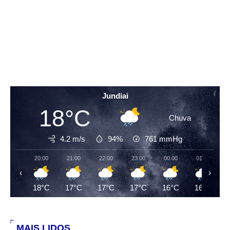
Jundiai
18°C
Chuva
4.2 m/s
94%
761
mmHg
20:00
21:00
22:00
23:00
00:00
01:00
‹
›
18°C
17°C
17°C
17°C
16°C
16°C
MAIS LIDOS