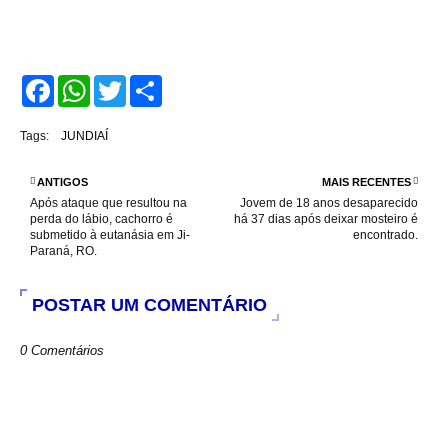
F
W
T
S
a
h
w
h
c
a
i
a
e
t
t
r
Tags:
JUNDIAÍ
b
s
t
e
o
A
e
o
p
r
ANTIGOS
MAIS RECENTES
k
p
Após ataque que resultou na
Jovem de 18 anos desaparecido
perda do lábio, cachorro é
há 37 dias após deixar mosteiro é
submetido à eutanásia em Ji-
encontrado.
Paraná, RO.
POSTAR UM COMENTÁRIO
0 Comentários