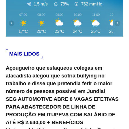
1.5 m/s
79%
762
mmHg
07:00
08:00
09:00
10:00
11:00
12:00
‹
›
17°C
20°C
23°C
24°C
25°C
26°C
MAIS LIDOS
Açougueiro que esfaqueou colegas em
atacadista alegou que sofria bullying no
trabalho e disse que pretendia ferir o maior
número de pessoas possível em Jundiaí
SEG AUTOMOTIVE ABRE 8 VAGAS EFETIVAS
PARA ABASTECEDOR DE LINHA DE
PRODUÇÃO EM ITUPEVA COM SALÁRIO DE
ATÉ R$ 2.640,00 + BENEFÍCIOS