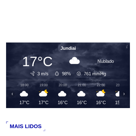
Jundiai
17°C
Nublado
3 m/s
98%
761
mmHg
18:00
19:00
20:00
21:00
22:00
23:00
‹
›
17°C
17°C
16°C
16°C
16°C
15°C
MAIS LIDOS