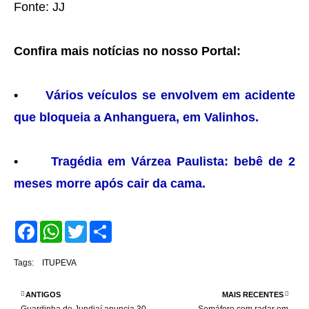
Fonte: JJ
Confira mais notícias no nosso Portal:
•
Vários veículos se envolvem em acidente
que bloqueia a Anhanguera, em Valinhos.
•
Tragédia em Várzea Paulista: bebê de 2
meses morre após cair da cama.
F
W
T
S
a
h
w
h
c
a
i
a
e
t
t
r
Tags:
ITUPEVA
b
s
t
e
o
A
e
o
p
r
ANTIGOS
MAIS RECENTES
k
p