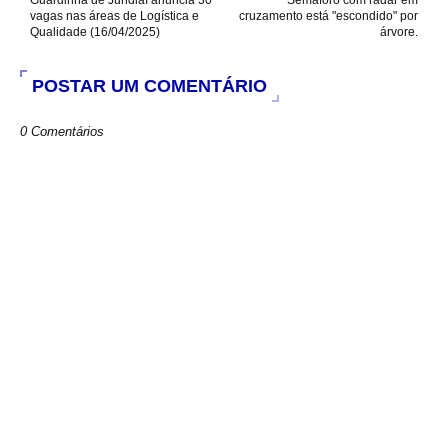
Guardinha de Jundiaí anuncia 30
Semáforo com radar em
vagas nas áreas de Logística e
cruzamento está "escondido" por
Qualidade (16/04/2025)
árvore.
POSTAR UM COMENTÁRIO
0 Comentários