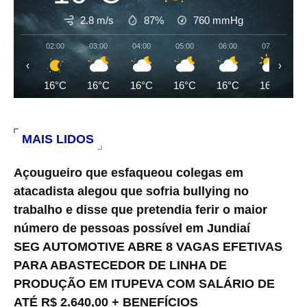
2.8 m/s
87%
760
mmHg
02:00
03:00
04:00
05:00
06:00
07:00
‹
›
16°C
16°C
16°C
16°C
16°C
16°C
MAIS LIDOS
Açougueiro que esfaqueou colegas em
atacadista alegou que sofria bullying no
trabalho e disse que pretendia ferir o maior
número de pessoas possível em Jundiaí
SEG AUTOMOTIVE ABRE 8 VAGAS EFETIVAS
PARA ABASTECEDOR DE LINHA DE
PRODUÇÃO EM ITUPEVA COM SALÁRIO DE
ATÉ R$ 2.640,00 + BENEFÍCIOS