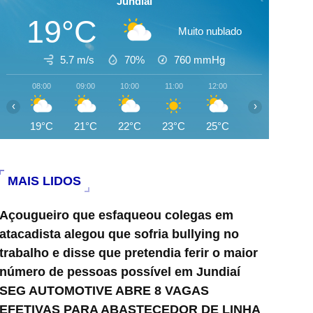
Jundiai
19°C
Muito nublado
5.7 m/s
70%
760
mmHg
08:00
09:00
10:00
11:00
12:00
13:00
14:0
‹
›
19°C
21°C
22°C
23°C
25°C
26°C
27°
MAIS LIDOS
Açougueiro que esfaqueou colegas em
atacadista alegou que sofria bullying no
trabalho e disse que pretendia ferir o maior
número de pessoas possível em Jundiaí
SEG AUTOMOTIVE ABRE 8 VAGAS
EFETIVAS PARA ABASTECEDOR DE LINHA