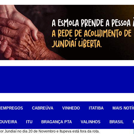
EMPREGOS
CABREÚVA
VINHEDO
ITATIBA
MAIS NOTÍ
OUVEIRA
ITU
BRAGANÇA PTA
VALINHOS
BRASIL
 Jundiaí no dia 20 de Novembro e Itupeva está fora da rota.