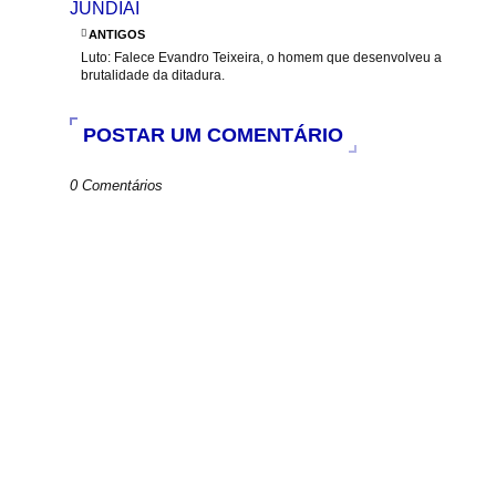
JUNDIAÍ
b
s
t
e
o
A
e
ANTIGOS
o
p
r
Luto: Falece Evandro Teixeira, o homem que desenvolveu a
k
p
brutalidade da ditadura.
POSTAR UM COMENTÁRIO
0 Comentários