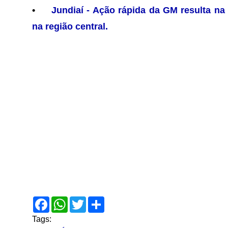
•
Jundiaí - Ação rápida da GM resulta na
na região central.
F
W
T
S
a
h
w
h
c
a
i
a
Tags:
e
t
t
r