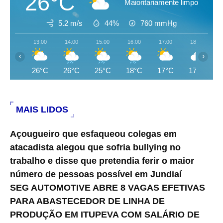
26°C
Maioritariamente limpo
5.2 m/s
44%
760
mmHg
13:00
14:00
15:00
16:00
17:00
18:00
‹
›
26°C
26°C
25°C
18°C
17°C
17°C
MAIS LIDOS
Açougueiro que esfaqueou colegas em
atacadista alegou que sofria bullying no
trabalho e disse que pretendia ferir o maior
número de pessoas possível em Jundiaí
SEG AUTOMOTIVE ABRE 8 VAGAS EFETIVAS
PARA ABASTECEDOR DE LINHA DE
PRODUÇÃO EM ITUPEVA COM SALÁRIO DE