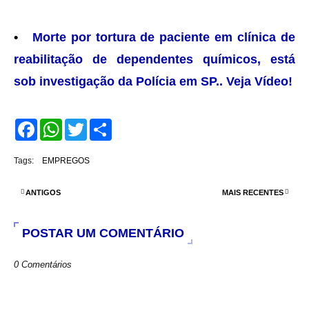
•
Morte por tortura de paciente em clínica de
reabilitação de dependentes químicos, está
sob investigação da Polícia em SP.. Veja Vídeo!
F
W
T
S
a
h
w
h
c
a
i
a
e
t
t
r
Tags:
EMPREGOS
b
s
t
e
o
A
e
o
p
r
ANTIGOS
MAIS RECENTES
k
p
POSTAR UM COMENTÁRIO
0 Comentários