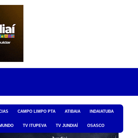
CIAS
CAMPO LIMPO PTA
ATIBAIA
INDAIATUBA
MUNDO
TV ITUPEVA
TV JUNDIAÍ
OSASCO