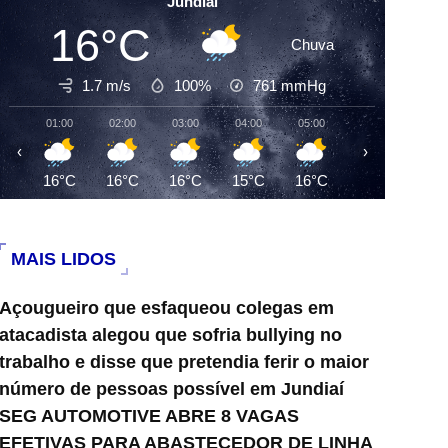
Jundiai
16°C
Chuva
1.7 m/s
100%
761
mmHg
01:00
02:00
03:00
04:00
05:00
06:00
07:0
‹
›
16°C
16°C
16°C
15°C
16°C
15°C
16°
MAIS LIDOS
Açougueiro que esfaqueou colegas em
atacadista alegou que sofria bullying no
trabalho e disse que pretendia ferir o maior
número de pessoas possível em Jundiaí
SEG AUTOMOTIVE ABRE 8 VAGAS
EFETIVAS PARA ABASTECEDOR DE LINHA