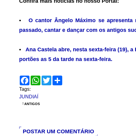
Confira mais notícias no nosso Portal:
•
O cantor Ângelo Máximo se apresenta 
passado, cantar e dançar com os antigos su
•
Ana Castela abre, nesta sexta-feira (19), 
portões as 5 da tarde na sexta-feira.
F
W
T
S
a
h
w
h
c
a
i
a
Tags:
e
t
t
r
JUNDIAÍ
b
s
t
e
o
A
e
ANTIGOS
o
p
r
k
p
POSTAR UM COMENTÁRIO