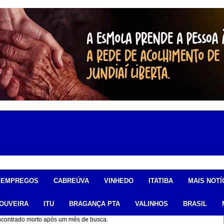
EMPREGOS
CABREÚVA
VINHEDO
ITATIBA
MAIS NOTÍ
OUVEIRA
ITU
BRAGANÇA PTA
VALINHOS
BRASIL
 encontrado morto após um mês de busca.