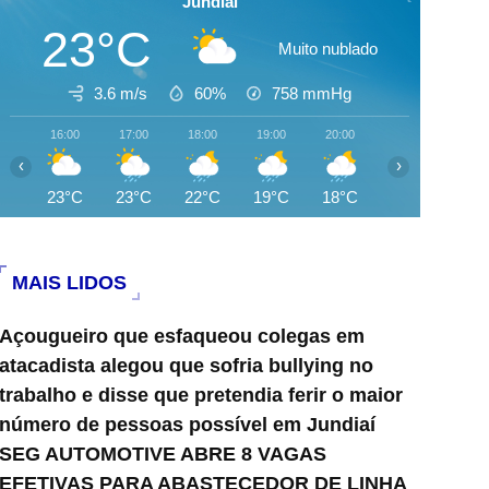
Jundiai
23°C
Muito nublado
3.6 m/s
60%
758
mmHg
16:00
17:00
18:00
19:00
20:00
21:00
22:0
‹
›
23°C
23°C
22°C
19°C
18°C
17°C
17°
MAIS LIDOS
Açougueiro que esfaqueou colegas em
atacadista alegou que sofria bullying no
trabalho e disse que pretendia ferir o maior
número de pessoas possível em Jundiaí
SEG AUTOMOTIVE ABRE 8 VAGAS
EFETIVAS PARA ABASTECEDOR DE LINHA