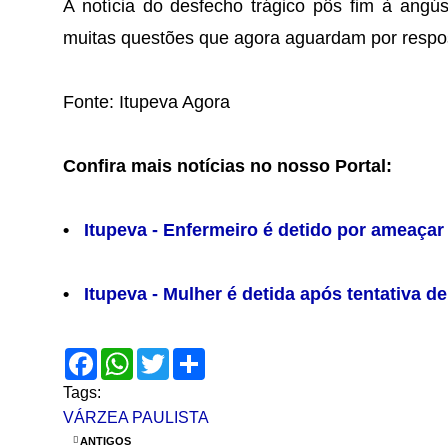
A notícia do desfecho trágico pôs fim à angú
muitas questões que agora aguardam por respo
Fonte: Itupeva Agora
Confira mais notícias no nosso Portal:
•
Itupeva - Enfermeiro é detido por ameaça
•
Itupeva - Mulher é detida após tentativa d
F
W
T
S
a
h
w
h
c
a
i
a
Tags:
e
t
t
r
VÁRZEA PAULISTA
b
s
t
e
o
A
e
ANTIGOS