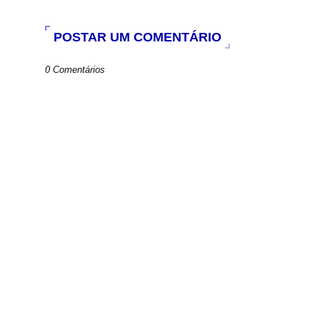
o
p
r
k
p
POSTAR UM COMENTÁRIO
0 Comentários