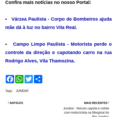
Confira mais notícias no nosso Portal:
•
Várzea Paulista - Corpo de Bombeiros ajuda
mãe dá à luz no bairro Vila Real.
•
Campo Limpo Paulista - Motorista perde o
controle da direção e capotando carro na rua
Rodrigo Alves, Vila Thamozina.
F
W
T
S
a
h
w
h
c
a
i
a
e
t
t
r
Tags:
JUNDIAÍ
b
s
t
e
o
A
e
o
p
r
ANTIGOS
MAIS RECENTES
k
p
Jundiaí - Veículo capota e colide
com motocicleta na Marginal do
Rio Jundiaí.