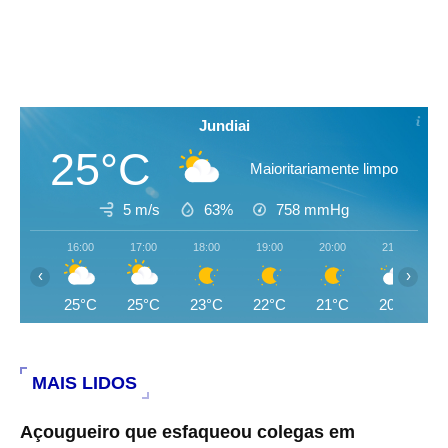
Jundiai
25°C
Maioritariamente limpo
5 m/s
63%
758
mmHg
16:00
17:00
18:00
19:00
20:00
21:00
‹
›
25°C
25°C
23°C
22°C
21°C
20°C
MAIS LIDOS
Açougueiro que esfaqueou colegas em