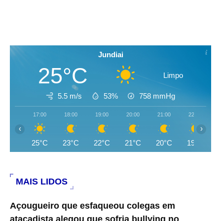
Jundiai
25°C
Limpo
5.5 m/s
53%
758
mmHg
17:00
18:00
19:00
20:00
21:00
22:00
‹
›
25°C
23°C
22°C
21°C
20°C
19°C
MAIS LIDOS
Açougueiro que esfaqueou colegas em
atacadista alegou que sofria bullying no