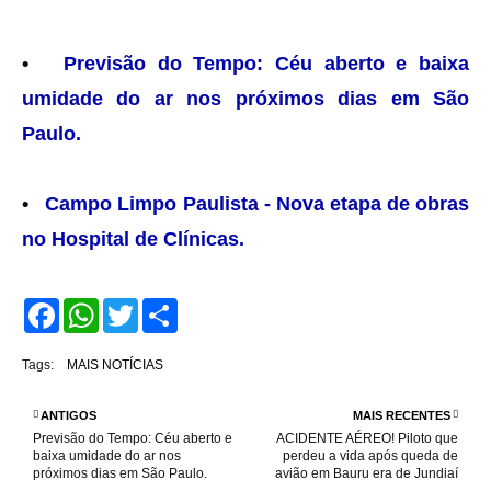
•
Previsão do Tempo: Céu aberto e baixa
umidade do ar nos próximos dias em São
Paulo.
•
Campo Limpo Paulista - Nova etapa de obras
no Hospital de Clínicas.
F
W
T
S
a
h
w
h
c
a
i
a
e
t
t
r
Tags:
MAIS NOTÍCIAS
b
s
t
e
o
A
e
o
p
r
ANTIGOS
MAIS RECENTES
k
p
Previsão do Tempo: Céu aberto e
ACIDENTE AÉREO! Piloto que
baixa umidade do ar nos
perdeu a vida após queda de
próximos dias em São Paulo.
avião em Bauru era de Jundiaí