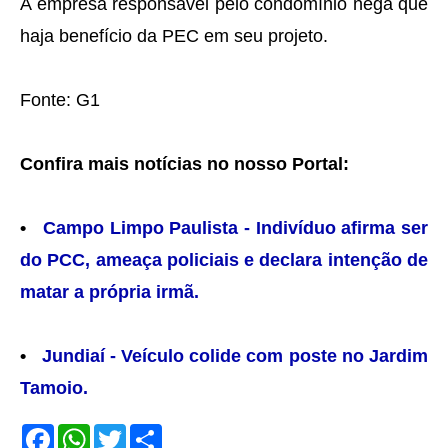
A empresa responsável pelo condomínio nega que
haja benefício da PEC em seu projeto.
Fonte: G1
Confira mais notícias no nosso Portal:
•
Campo Limpo Paulista - Indivíduo afirma ser
do PCC, ameaça policiais e declara intenção de
matar a própria irmã.
•
Jundiaí - Veículo colide com poste no Jardim
Tamoio.
F
W
T
S
a
h
w
h