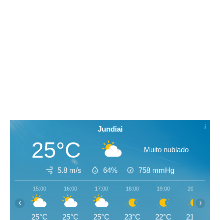
Jundiai
25°C
Muito nublado
5.8 m/s
64%
758
mmHg
15:00
16:00
17:00
18:00
19:00
20:00
‹
›
25°C
25°C
25°C
23°C
22°C
21°C