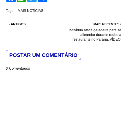
c
a
i
a
e
t
t
r
Tags:
MAIS NOTÍCIAS
b
s
t
e
o
A
e
o
p
r
ANTIGOS
MAIS RECENTES
k
p
Indivíduo ataca geladeira para se
alimentar durante roubo a
restaurante no Paraná. VÍDEO!
POSTAR UM COMENTÁRIO
0 Comentários