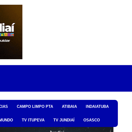
CIAS
CAMPO LIMPO PTA
ATIBAIA
INDAIATUBA
MUNDO
TV ITUPEVA
TV JUNDIAÍ
OSASCO