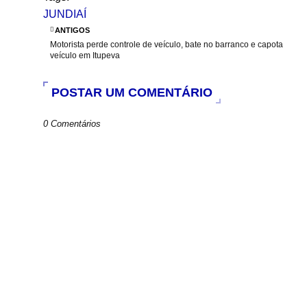
e
t
t
r
JUNDIAÍ
b
s
t
e
o
A
e
ANTIGOS
o
p
r
Motorista perde controle de veículo, bate no barranco e capota
k
p
veículo em Itupeva
POSTAR UM COMENTÁRIO
0 Comentários