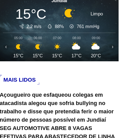
Jundiai
15°C
Limpo
2.2 m/s
88%
761
mmHg
05:00
06:00
07:00
08:00
09:00
10:00
11:0
‹
›
15°C
15°C
15°C
17°C
20°C
22°C
25°
MAIS LIDOS
Açougueiro que esfaqueou colegas em
atacadista alegou que sofria bullying no
trabalho e disse que pretendia ferir o maior
número de pessoas possível em Jundiaí
SEG AUTOMOTIVE ABRE 8 VAGAS
EFETIVAS PARA ABASTECEDOR DE LINHA