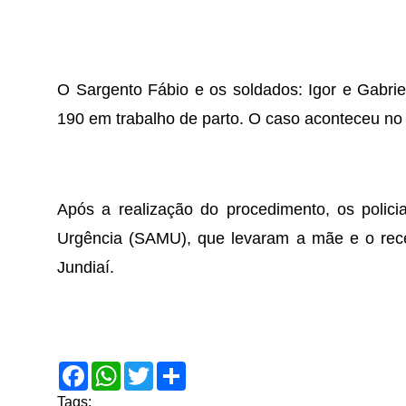
O Sargento Fábio e os soldados: Igor e Gabrie
190 em trabalho de parto. O caso aconteceu no 
Após a realização do procedimento, os polic
Urgência (SAMU), que levaram a mãe e o rec
Jundiaí.
F
W
T
S
a
h
w
h
c
a
i
a
Tags: