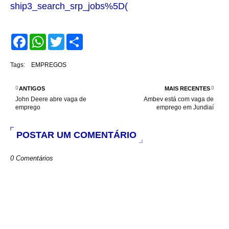
ship3_search_srp_jobs%5D(
F
W
T
S
a
h
w
h
c
a
i
a
e
t
t
r
Tags:
EMPREGOS
b
s
t
e
o
A
e
o
p
r
ANTIGOS
MAIS RECENTES
k
p
John Deere abre vaga de
Ambev está com vaga de
emprego
emprego em Jundiaí
POSTAR UM COMENTÁRIO
0 Comentários