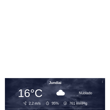
Jundiai
16°C
Nublado
2.2 m/s
95%
761
mmHg