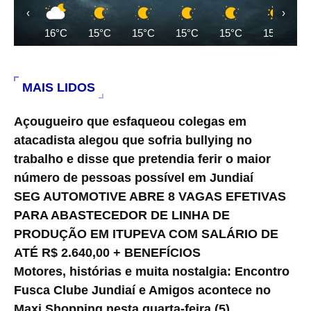
‹
›
16°C
15°C
15°C
15°C
15°C
15°C
MAIS LIDOS
Açougueiro que esfaqueou colegas em
atacadista alegou que sofria bullying no
trabalho e disse que pretendia ferir o maior
número de pessoas possível em Jundiaí
SEG AUTOMOTIVE ABRE 8 VAGAS EFETIVAS
PARA ABASTECEDOR DE LINHA DE
PRODUÇÃO EM ITUPEVA COM SALÁRIO DE
ATÉ R$ 2.640,00 + BENEFÍCIOS
Motores, histórias e muita nostalgia: Encontro
Fusca Clube Jundiaí e Amigos acontece no
Maxi Shopping nesta quarta-feira (5).