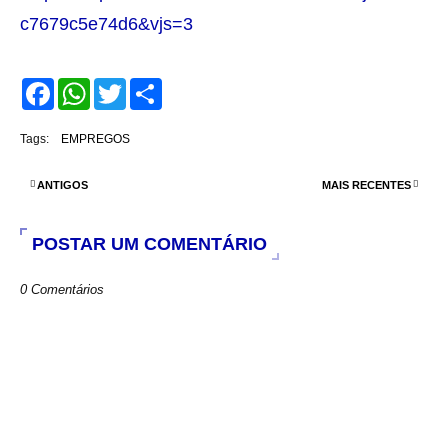
c7679c5e74d6&vjs=3
F
W
T
S
a
h
w
h
c
a
i
a
e
t
t
r
Tags:
EMPREGOS
b
s
t
e
o
A
e
o
p
r
ANTIGOS
MAIS RECENTES
k
p
POSTAR UM COMENTÁRIO
0 Comentários