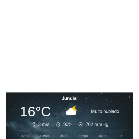
Jundiai
16°C
Muito nublado
3 m/s
90%
762
mmHg
02:00
03:00
04:00
05:00
06:00
07:00