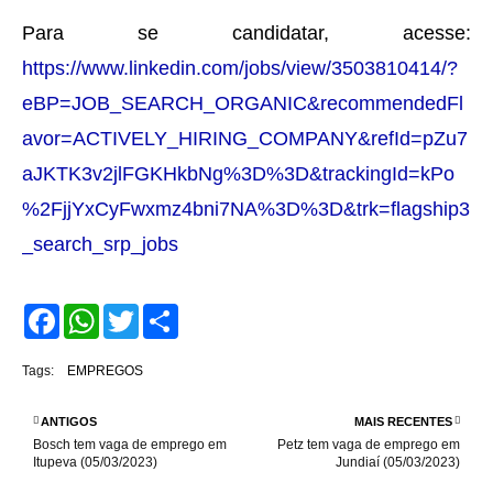
Para se candidatar, acesse:
https://www.linkedin.com/jobs/view/3503810414/?
eBP=JOB_SEARCH_ORGANIC&recommendedFl
avor=ACTIVELY_HIRING_COMPANY&refId=pZu7
aJKTK3v2jlFGKHkbNg%3D%3D&trackingId=kPo
%2FjjYxCyFwxmz4bni7NA%3D%3D&trk=flagship3
_search_srp_jobs
F
W
T
S
a
h
w
h
c
a
i
a
e
t
t
r
Tags:
EMPREGOS
b
s
t
e
o
A
e
o
p
r
ANTIGOS
MAIS RECENTES
k
p
Bosch tem vaga de emprego em
Petz tem vaga de emprego em
Itupeva (05/03/2023)
Jundiaí (05/03/2023)