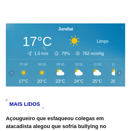
Jundiai
17°C
Limpo
1.5 m/s
79%
762
mmHg
07:00
08:00
09:00
10:00
11:00
12:00
‹
›
17°C
20°C
23°C
24°C
25°C
26°C
MAIS LIDOS
Açougueiro que esfaqueou colegas em
atacadista alegou que sofria bullying no