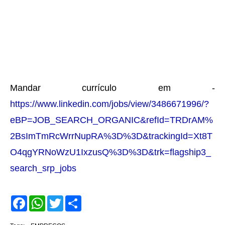
Mandar currículo em -
https://www.linkedin.com/jobs/view/3486671996/?
eBP=JOB_SEARCH_ORGANIC&refId=TRDrAM%
2BsImTmRcWrrNupRA%3D%3D&trackingId=Xt8T
O4qgYRNoWzU1IxzusQ%3D%3D&trk=flagship3_
search_srp_jobs
F
W
T
S
a
h
w
h
c
a
i
a
e
t
t
r