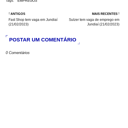
Tags:
EMPREGOS
b
s
t
e
o
A
e
o
p
r
ANTIGOS
MAIS RECENTES
k
p
Fast Shop tem vaga em Jundiaí
Sulzer tem vaga de emprego em
(21/02/2023)
Jundiaí (21/02/2023)
POSTAR UM COMENTÁRIO
0 Comentários