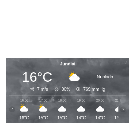
Jundiai
16°C
Nublado
7 m/s
80%
769
mmHg
16:00
17:00
18:00
19:00
20:00
21:00
‹
›
16°C
15°C
15°C
14°C
14°C
13°C