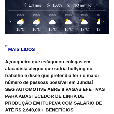
1.4 m/s
100%
760
mmHg
04:00
05:00
06:00
07:00
08:00
09:00
‹
›
15°C
16°C
15°C
16°C
17°C
19°C
MAIS LIDOS
Açougueiro que esfaqueou colegas em
atacadista alegou que sofria bullying no
trabalho e disse que pretendia ferir o maior
número de pessoas possível em Jundiaí
SEG AUTOMOTIVE ABRE 8 VAGAS EFETIVAS
PARA ABASTECEDOR DE LINHA DE
PRODUÇÃO EM ITUPEVA COM SALÁRIO DE
ATÉ R$ 2.640,00 + BENEFÍCIOS