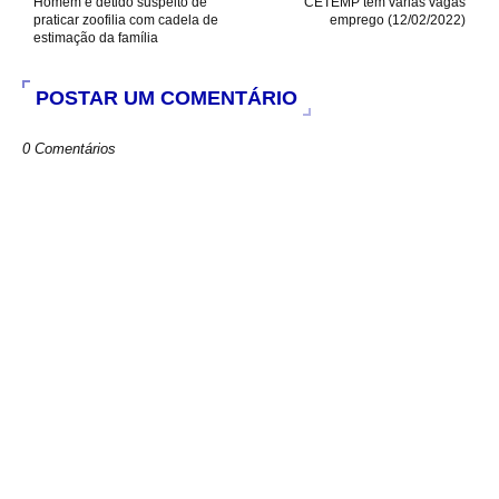
Homem é detido suspeito de
CETEMP tem várias vagas
praticar zoofilia com cadela de
emprego (12/02/2022)
estimação da família
POSTAR UM COMENTÁRIO
0 Comentários