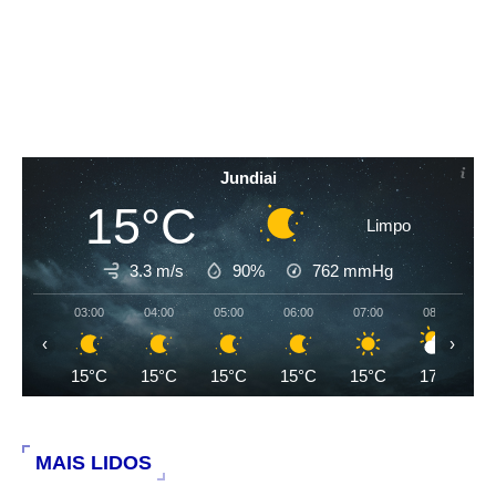
Jundiai
15°C
Limpo
3.3 m/s
90%
762
mmHg
03:00
04:00
05:00
06:00
07:00
08:00
‹
›
15°C
15°C
15°C
15°C
15°C
17°C
MAIS LIDOS