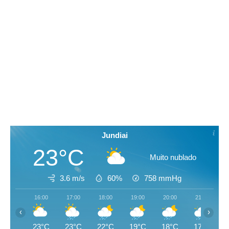
Jundiai
23°C
Muito nublado
3.6 m/s
60%
758
mmHg
16:00
17:00
18:00
19:00
20:00
21:00
‹
›
23°C
23°C
22°C
19°C
18°C
17°C