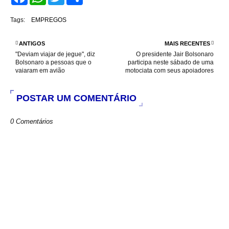
a
h
w
h
c
a
i
a
e
t
t
r
Tags:
EMPREGOS
b
s
t
e
o
A
e
o
p
r
ANTIGOS
MAIS RECENTES
k
p
"Deviam viajar de jegue", diz
O presidente Jair Bolsonaro
Bolsonaro a pessoas que o
participa neste sábado de uma
vaiaram em avião
motociata com seus apoiadores
POSTAR UM COMENTÁRIO
0 Comentários