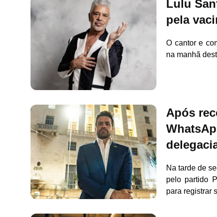
Lulu Sant
pela vaci
O cantor e co
na manhã desta
Após rec
WhatsApp
delegaci
Na tarde de se
pelo partido 
para registra