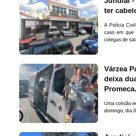
Jundiaí 
ter cabel
A Polícia Civi
caso em que 
colegas de sal
Várzea Pa
deixa du
Promeca
Uma colisão e
domingo, dia 