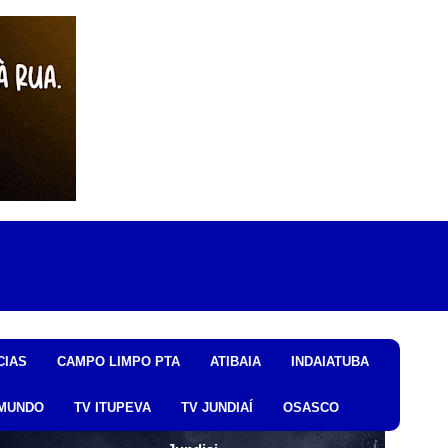
CIAS
CAMPO LIMPO PTA
ATIBAIA
INDAIATUBA
MUNDO
TV ITUPEVA
TV JUNDIAÍ
OSASCO