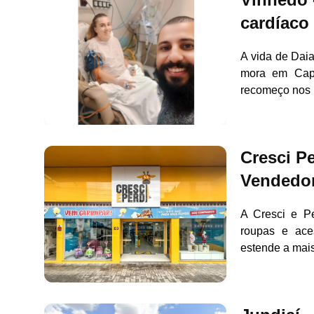
cardíaco 
A vida de Dai
mora em Cape
recomeço nos 
Cresci P
Vendedor
A Cresci e Pe
roupas e ace
estende a mai