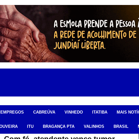
EMPREGOS
CABREÚVA
VINHEDO
ITATIBA
MAIS NOTÍ
OUVEIRA
ITU
BRAGANÇA PTA
VALINHOS
BRASIL
- Com fé, atendente vence tumor