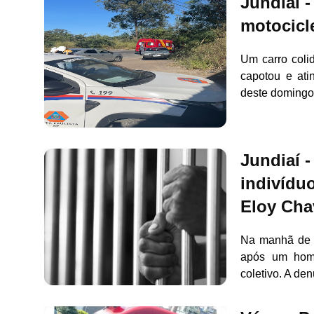
Jundiaí -
motocicl
Um carro coli
capotou e ati
deste domingo
Jundiaí 
indivídu
Eloy Cha
Na manhã de s
após um home
coletivo. A den