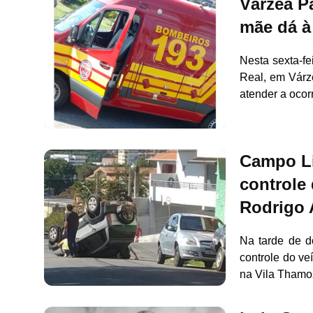
Várzea P
mãe dá à 
Nesta sexta-fe
Real, em Várz
atender a oco
Campo Li
controle
Rodrigo 
Na tarde de d
controle do ve
na Vila Thamoz