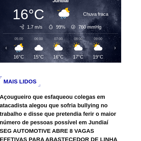
Jundiai
16°C
Chuva fraca
1.7 m/s
99%
760
mmHg
05:00
06:00
07:00
08:00
09:00
10:00
11:0
‹
›
16°C
15°C
16°C
17°C
19°C
22°C
25°
MAIS LIDOS
Açougueiro que esfaqueou colegas em
atacadista alegou que sofria bullying no
trabalho e disse que pretendia ferir o maior
número de pessoas possível em Jundiaí
SEG AUTOMOTIVE ABRE 8 VAGAS
EFETIVAS PARA ABASTECEDOR DE LINHA